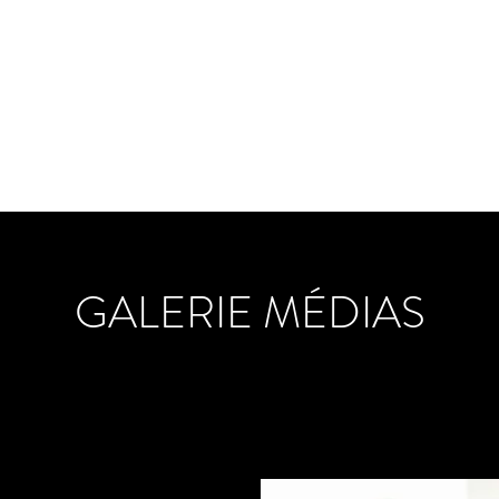
fense) - Boxe américaine (Full Contact)
lités
Contact
GALERIE MÉDIAS