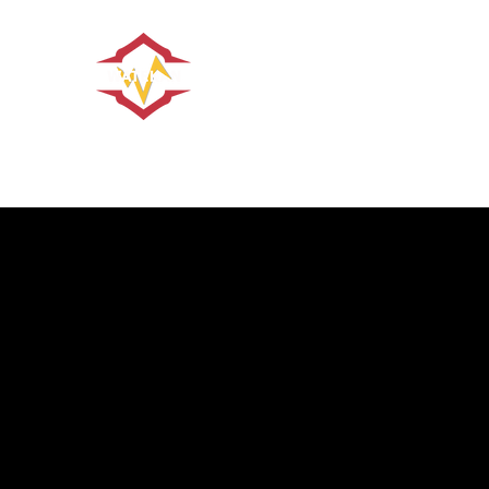
WATEKAN
Karaté - Street Fight Defense (Self De
Accueil
Le Club
Disciplines
Infos pratiques
Actua